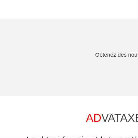
Obtenez des nouv
AD
VATAXE